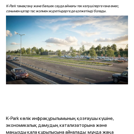
K-Park тамақтану және бөлшек сауда аймағы тек келушілерге ғана емес,
сонымен қатар тас жолмен жүретіндерге де қолжетімді болады.
K-Park көлік инфрақұрылымының қозғаушы күшіне,
экономикалық дамудың катализаторына және
маңызды қала құрылысына айналады: мұнда жаңа