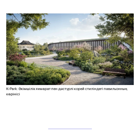
K-Park: Әкімшілік ғимарат пен дәстүрлі корей стиліндегі павильонның
көрінісі