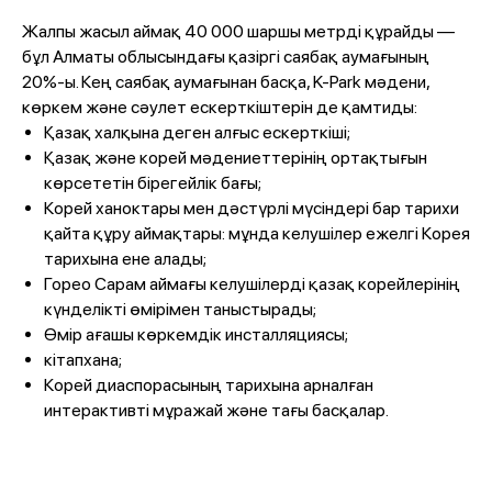
Жалпы жасыл аймақ 40 000 шаршы метрді құрайды —
бұл Алматы облысындағы қазіргі саябақ аумағының
20%-ы. Кең саябақ аумағынан басқа, K-Park мәдени,
көркем және сәулет ескерткіштерін де қамтиды:
Қазақ халқына деген алғыс ескерткіші;
Қазақ және корей мәдениеттерінің ортақтығын
көрсететін бірегейлік бағы;
Корей ханоктары мен дәстүрлі мүсіндері бар тарихи
қайта құру аймақтары: мұнда келушілер ежелгі Корея
тарихына ене алады;
Горео Сарам аймағы келушілерді қазақ корейлерінің
күнделікті өмірімен таныстырады;
Өмір ағашы көркемдік инсталляциясы;
кітапхана;
Корей диаспорасының тарихына арналған
интерактивті мұражай және тағы басқалар.