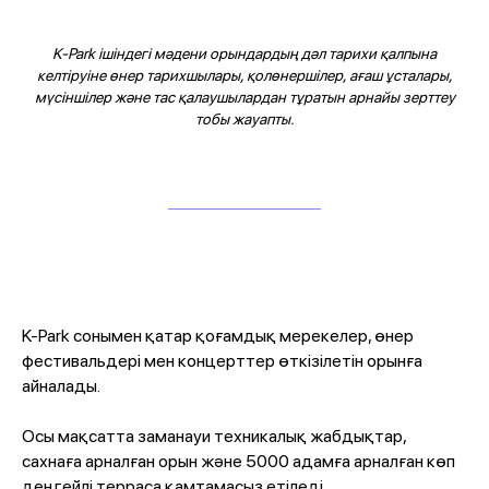
K-Park ішіндегі мәдени орындардың дәл тарихи қалпына
келтіруіне өнер тарихшылары, қолөнершілер, ағаш ұсталары,
мүсіншілер және тас қалаушылардан тұратын арнайы зерттеу
тобы жауапты.
K-Park сонымен қатар қоғамдық мерекелер, өнер
фестивальдері мен концерттер өткізілетін орынға
айналады.
Осы мақсатта заманауи техникалық жабдықтар,
сахнаға арналған орын және 5000 адамға арналған көп
деңгейлі терраса қамтамасыз етіледі.