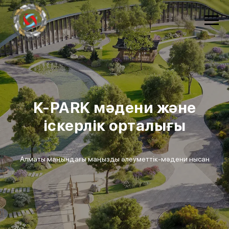
K-PARK мәдени және
іскерлік орталығы
Алматы маңындағы маңызды әлеуметтік-мәдени нысан