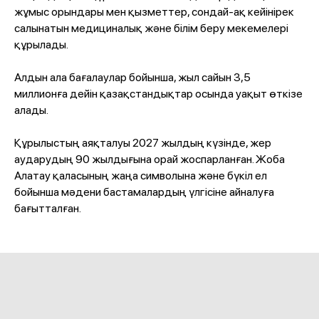
жұмыс орындары мен қызметтер, сондай-ақ кейінірек
салынатын медициналық және білім беру мекемелері
құрылады.
Алдын ала бағалаулар бойынша, жыл сайын 3,5
миллионға дейін қазақстандықтар осында уақыт өткізе
алады.
Құрылыстың аяқталуы 2027 жылдың күзінде, жер
аударудың 90 жылдығына орай жоспарланған. Жоба
Алатау қаласының жаңа символына және бүкіл ел
бойынша мәдени бастамалардың үлгісіне айналуға
бағытталған.