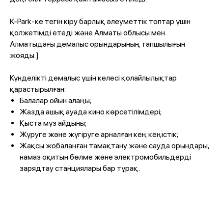
K-Park-ке тегін кіру барлық әлеуметтік топтар үшін
қолжетімді етеді және Алматы облысы мен
Алматыдағы демалыс орындарының тапшылығын
жояды.]
Күнделікті демалыс үшін келесі қолайлылықтар
қарастырылған:
Балалар ойын алаңы;
Жазда ашық ауада кино көрсетілімдері;
Қыста мұз айдыны;
Жүруге және жүгіруге арналған кең кеңістік;
Жақсы жобаланған тамақтану және сауда орындары,
намаз оқитын бөлме және электромобильдерді
зарядтау станциялары бар тұрақ.