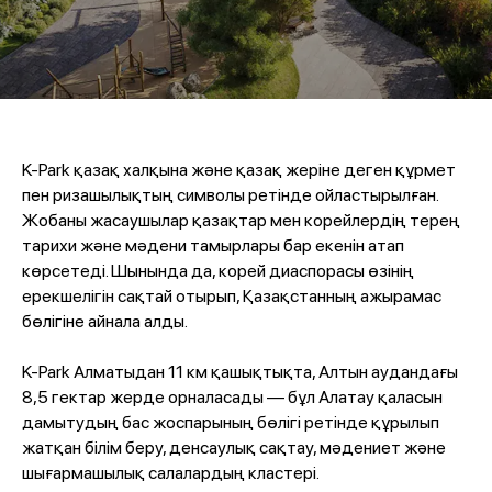
K-Park қазақ халқына және қазақ жеріне деген құрмет
пен ризашылықтың символы ретінде ойластырылған.
Жобаны жасаушылар қазақтар мен корейлердің терең
тарихи және мәдени тамырлары бар екенін атап
көрсетеді. Шынында да, корей диаспорасы өзінің
ерекшелігін сақтай отырып, Қазақстанның ажырамас
бөлігіне айнала алды.
K-Park Алматыдан 11 км қашықтықта, Алтын аудандағы
8,5 гектар жерде орналасады — бұл Алатау қаласын
дамытудың бас жоспарының бөлігі ретінде құрылып
жатқан білім беру, денсаулық сақтау, мәдениет және
шығармашылық салалардың кластері.