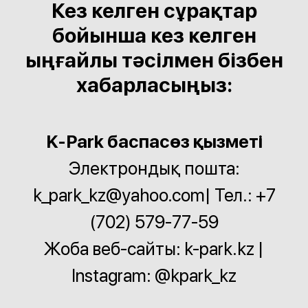
Кез келген сұрақтар
бойынша кез келген
ыңғайлы тәсілмен бізбен
хабарласыңыз:
K-Park баспасөз қызметі
Электрондық пошта:
k_park_kz@yahoo.com| Тел.: +7
(702) 579-77-59
Жоба веб-сайты: k-park.kz |
Instagram: @kpark_kz