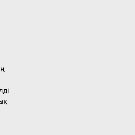
ың
лді
лық