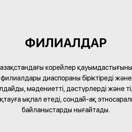
ФИЛИАЛДАР
азақстандағы корейлер қауымдастығын
филиалдары диаспораны біріктіреді және
лдайды, мәдениетті, дәстүрлерді және ті
қтауға ықпал етеді, сондай-ақ этносара
байланыстарды нығайтады.