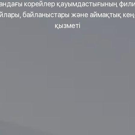
андағы корейлер қауымдастығының фил
лары, байланыстары және аймақтық кең
қызметі