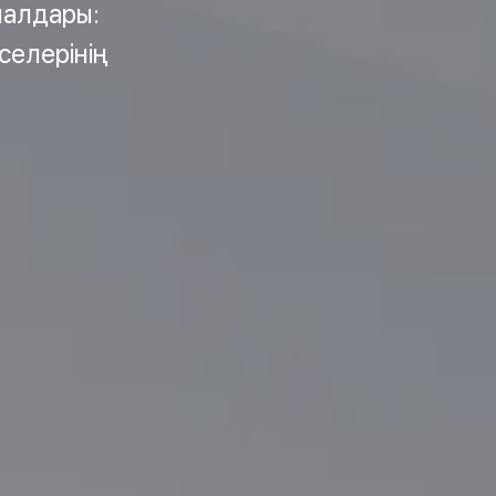
иалдары:
селерінің