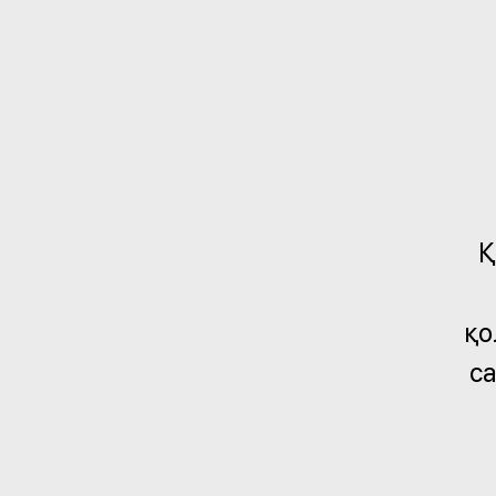
Қ
қо
са