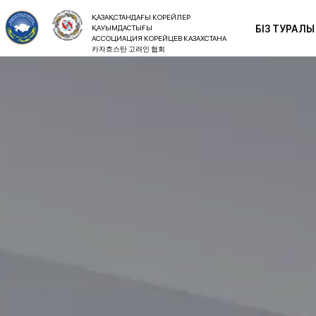
ҚАЗАҚСТАНДАҒЫ КОРЕЙЛЕР
ҚАУЫМДАСТЫҒЫ
БІЗ ТУРАЛЫ
АССОЦИАЦИЯ КОРЕЙЦЕВ КАЗАХСТАНА
카자흐스탄 고려인 협회