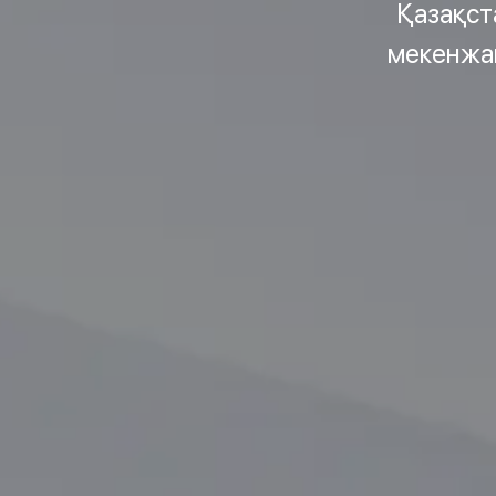
Қазақст
мекенжай