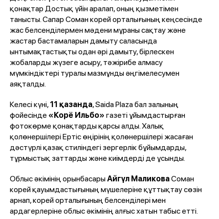
қонақтар Достық үйін аралап, оның қызметімен
танысты. Сапар Соман корей орталығының кеңсесінде
жас белсенділермен мәдени мұраны сақтау және
жастар бастамаларын дамыту саласында
ынтымақтастықты одан әрі дамыту, бірлескен
жобаларды жүзеге асыру, тәжірибе алмасу
мүмкіндіктері туралы мазмұнды әңгімелесумен
аяқталды.
Келесі күні,
11 қазанда
, Saida Plaza бал залының
фойесінде
«Корё Ильбо»
газеті ұйымдастырған
фотокөрме қонақтарды қарсы алды. Халық
қолөнершілері Ертіс өңірінің қолөнершілері жасаған
дәстүрлі қазақ стиліндегі зергерлік бұйымдарды,
тұрмыстық заттарды және киімдерді де ұсынды.
Облыс әкімінің орынбасары
Айгүл Маликова
Соман
корей қауымдастығының мүшелеріне құттықтау сөзін
арнап, корей орталығының белсенділері мен
ардагерлеріне облыс әкімінің алғыс хатын табыс етті.