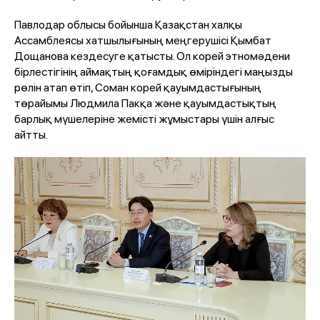
Павлодар облысы бойынша Қазақстан халқы
Ассамблеясы хатшылығының меңгерушісі Қымбат
Дощанова кездесуге қатысты. Ол корей этномәдени
бірлестігінің аймақтың қоғамдық өміріндегі маңызды
рөлін атап өтіп, Соман корей қауымдастығының
төрайымы Людмила Пакқа және қауымдастықтың
барлық мүшелеріне жемісті жұмыстары үшін алғыс
айтты.