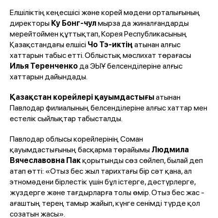
Елшіліктің кеңесшісі және корей мәдени орталығының
директоры
Ку Бонг-чул
мырза да жиналғандарды
мерейтоймен құттықтап, Корея Республикасының
Қазақстандағы елшісі
Чо Тэ-иктің
атынан алғыс
хаттарын табыс етті. Облыстық мәслихат төрағасы
Илья Теренченко
да ЭЫҰ белсенділеріне алғыс
хаттарын дайындады.
Қазақстан корейлері қауымдастығы
атынан
Павлодар филиалының белсенділеріне алғыс хаттар мен
естелік сыйлықтар табысталды.
Павлодар облысы корейлерінің Соман
қауымдастығының басқарма төрайымы
Людмила
Вячеславовна Пак
қорытынды сөз сөйлеп, былай деп
атап өтті: «Отыз бес жыл тарихтағы бір сәт қана, ал
этномәдени бірлестік үшін бұл істерге, дәстүрлерге,
жүздерге және тағдырларға толы өмір. Отыз бес жас -
ағаштың терең тамыр жайып, күнге сенімді түрде қол
созатын жасы».