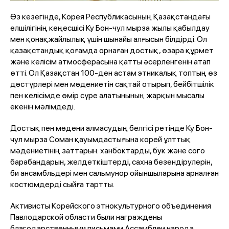
Өз кезегінде, Корея Республикасының Қазақстандағы
елшілігінің кеңесшісі Ку Бон-чул мырза жылы қабылдау
мен қонақжайлылық үшін шынайы алғысын білдірді. Ол
қазақстандық қоғамда орнаған достық, өзара құрмет
және келісім атмосферасына қатты әсерленгенін атап
өтті. Ол Қазақстан 100-ден астам этникалық топтың өз
дәстүрлері мен мәдениетін сақтай отырып, бейбітшілік
пен келісімде өмір сүре алатынының жарқын мысалы
екенін мәлімдеді.
Достық пен мәдени алмасудың белгісі ретінде Ку Бон-
чул мырза Соман қауымдастығына корей ұлттық
мәдениетінің заттарын: ханбоктарды, бук және сого
барабандарын, желдеткіштерді, сахна безендірулерін,
би ансамбльдері мен сальмунор ойыншыларына арналған
костюмдерді сыйға тартты.
Активисты Корейского этнокультурного объединения
Павлодарской области были награждены
благодарственными письмами Ассамблеи народа