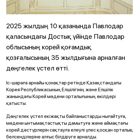
2025 жылдың 10 қазанында Павлодар
қаласындағы Достық үйінде Павлодар
облысының корей қоғамдық
қозғалысының 35 жылдығына арналған
дөңгелек үстел өтті.
Іс-шараға арнайы қонақтар ретінде Қазақстандағы
Корея Республикасының Елшілігінің және Елшілік
жанындағы Корей мәдени орталығының өкілдері
қатысты.
Дөңгелек үстел екіжақты байланыстарды нығайтуға,
мәдени ынтымақтастықты дамытуға және аймақтағы
корей дәстүрлерін сақтауға елеулі үлес қосқан орталық
белсенділеріне алғыс білдіруге арналды.