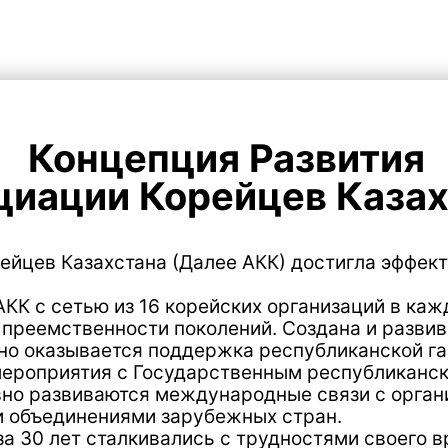
онцепция Развития
ции Корейцев Казахстан
 Казахстана (Далее АКК) достигла эффективных резу
сетью из 16 корейских организаций в каждом регион
твенности поколений. Создана и развивается мате
азывается поддержка республиканской газете «Коре 
риятия с Государственным республиканским академ
азвиваются международные связи с организациями Р
единениями зарубежных стран.
лет сталкивались с трудностями своего времени, но 
ероятному желанию возрождения корейской само ид
ктивная, авторитетная организация.