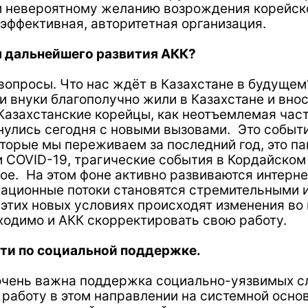
нейшего развития АКК?
сы. Что нас ждёт в Казахстане в будущем? Что нужн
ки благополучно жили в Казахстане и вносили достой
станские корейцы, как неотъемлемая часть многона
ь сегодня с новыми вызовами. Это события, которые
 мы переживаем за последний год, это пандемия и п
D-19, трагические события в Кордайском районе, те
а этом фоне активно развиваются интернет технологи
ные потоки становятся стремительными и не всегда
новых условиях происходят изменения во всех проце
о и АКК скорректировать свою работу.
 социальной поддержке.
 важна поддержка социально-уязвимых слоёв населе
у в этом направлении на системной основе. Данная 
уманной, с высокой степенью ответственности испо
ния необходимо провести кропотливую работу по вы
ать поддержку именно тем, кому действительно ну