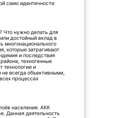
о делать для
ный вклад в
ционального
 затрагивают
оследствия
хногенные
и и
 объективными,
ссах
ния. АКК
деятельность
лнителей. Для
явлению
жна помощь.