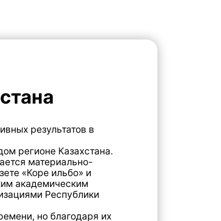
а
льтатов в
е Казахстана.
риально-
ильбо» и
ическим
еспублики
благодаря их
ентичности