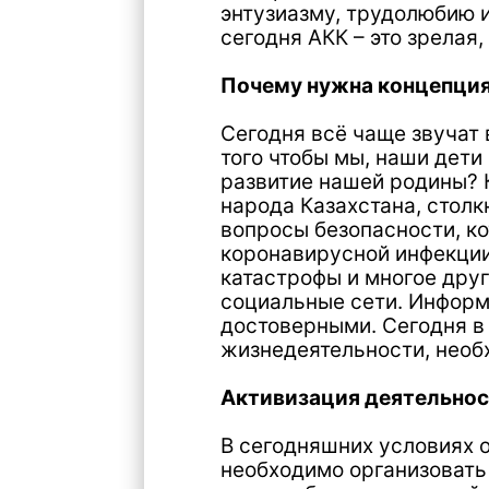
Почему нужна концепция даль
Сегодня всё чаще звучат вопро
того чтобы мы, наши дети и вну
развитие нашей родины? Казах
народа Казахстана, столкнулис
вопросы безопасности, которые
коронавирусной инфекции COVI
катастрофы и многое другое. Н
социальные сети. Информацион
достоверными. Сегодня в этих 
жизнедеятельности, необходим
Активизация деятельности по
В сегодняшних условиях очень
необходимо организовать работ
должна быть прозрачной и прод
организации данного направле
нуждающихся и адресно оказыв