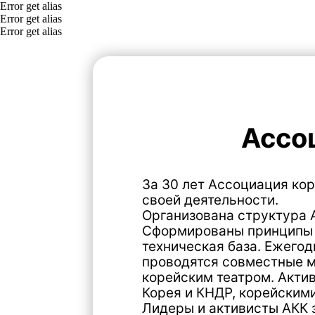
Error get alias
Error get alias
Error get alias
К
Ассоциа
За 30 лет Ассоциация корейцев
своей деятельности.
Организована структура АКК с 
Сформированы принципы преемс
техническая база. Ежегодно ок
проводятся совместные мероп
корейским театром. Активно р
Корея и КНДР, корейскими объ
Лидеры и активисты АКК за 30 
энтузиазму, трудолюбию и нев
сегодня АКК – это зрелая, эффе